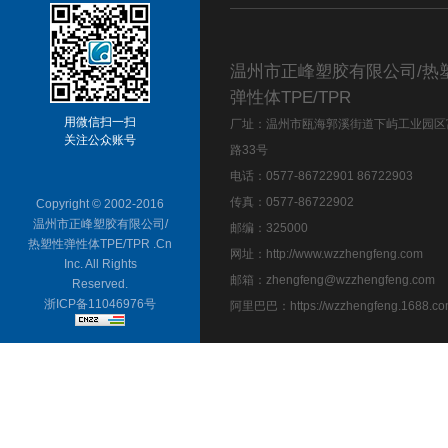
温州市正峰塑胶有限公司/热
弹性体TPE/TPR
用微信扫一扫
厂址：温州市瓯海郭溪街道下屿工业园区
关注公众账号
路33号
电话：0577-86722901 86722903
传真：0577-86722902
Copyright © 2002-2016
温州市正峰塑胶有限公司/
邮编：325000
热塑性弹性体TPE/TPR .Cn
网址：
http://www.wzzhengfeng.com
Inc. All Rights
邮箱：
zhengfeng@wzzhengfeng.com
Reserved.
浙ICP备11046976号
阿里巴巴：
https://wzzhengfeng.1688.co