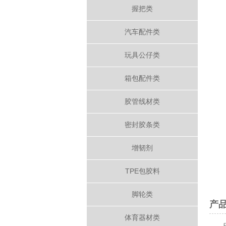
握把类
汽车配件类
玩具公仔类
箱包配件类
胶管线材类
密封胶条类
增韧剂
TPE包胶料
脚轮类
产品
体育器材类