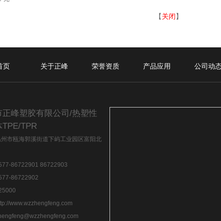
【
关闭
】
首页
关于正峰
荣誉资质
产品应用
公司动
市正峰塑胶有限公司/热塑性
TPE/TPR
温州市瓯海郭溪街道下屿工业园区富阳北
7-86722901 86722903
77-86722902
5000
ttp://www.wzzhengfeng.com
hengfeng@wzzhengfeng.com