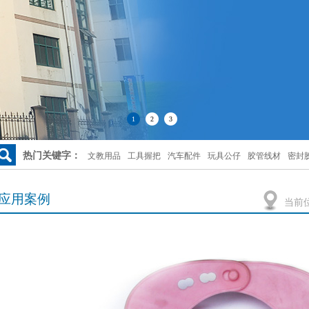
1
2
3
热门关键字：
文教用品
工具握把
汽车配件
玩具公仔
胶管线材
密封
应用案例
当前